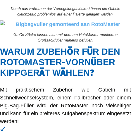
Durch das Entfernen der Verriegelungsblöcke können die Gabeln
gleichzeitig problemlos auf einer Palette gelagert werden.
Große Säcke lassen sich mit dem am RotoMaster montierten
Großsackfüller mühelos befüllen.
Ö
Ü
WARUM ZUBEH
R F
R DEN
-
Ü
ROTOMASTER
VORN
BER
Ä
Ä
?
KIPPGER
T W
HLEN
Mit praktischem Zubehör wie Gabeln mit
Schnellwechselsystem, einem Fallbrecher oder einem
Big-Bag-Füller wird der RotoMaster noch vielseitiger
und kann für ein breiteres Aufgabenspektrum eingesetzt
werden!
Schnellwechselgabeln mit FEM III-Anschluss