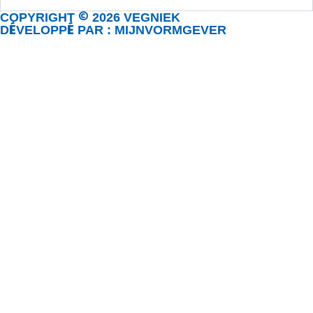
©
COPYRIGHT
2026 VEGNIEK
É
É
D
VELOPP
PAR : MIJNVORMGEVER