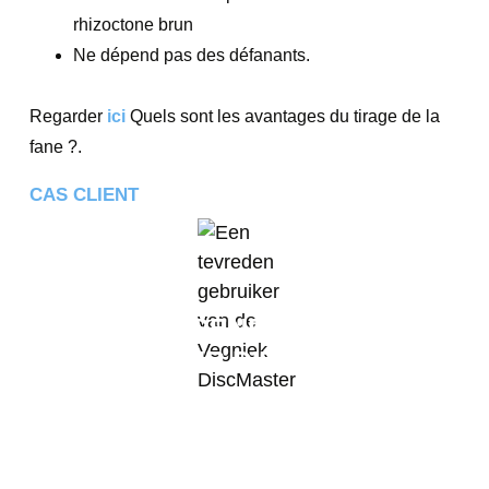
rhizoctone brun
Ne dépend pas des défanants.
Regarder
ici
Quels sont les avantages du tirage de la
fane ?.
CAS CLIENT
GUUS KOETSENRUIJTER
AGRICULTEUR D'ESPEL
“ Quiconque est ouvert à la technique d’arrachage des
fanes peut découvrir les avantages de cette méthode
alternative d’élimination des fanes. ”