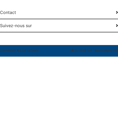
Contact
Suivez-nous sur
COPYRIGHT
©
2026 VEGNIEK
D
É
VELOPP
É
PAR : MIJNVORMGEVER