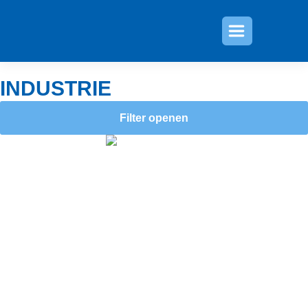
»
»
Categorie
Industrie
INDUSTRIE
Filter openen