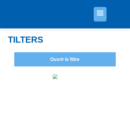
»
»
»
Catégorie
Agriculture
Tilters
TILTERS
Ouvrir le filtre