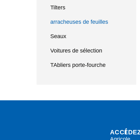
Tilters
arracheuses de feuilles
Seaux
Voitures de sélection
TAbliers porte-fourche
É
ACC
DE
Agricole